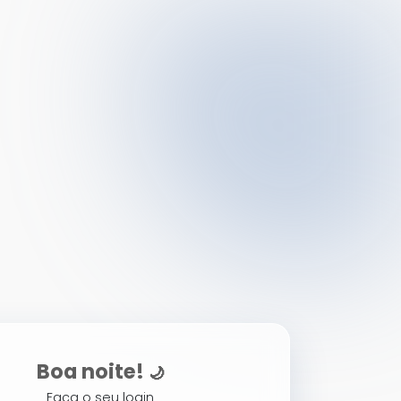
Boa noite!
🌙
Faça o seu login